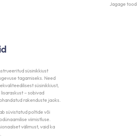
Jagage tood
d teada hinna ja ehitame.
id
strueeritud süsinikkiust
ja tugevuse tagamiseks. Need
valiteedilisest süsinikkiust,
 lisaraskust – sobivad
a täpne hinnapakkumine. Pärast kinnitamist liigume otse
kohandatud rakenduste jaoks.
ldab süvistatud poltide või
L
odünaamilise viimistluse.
ionaalset välimust, vaid ka
.