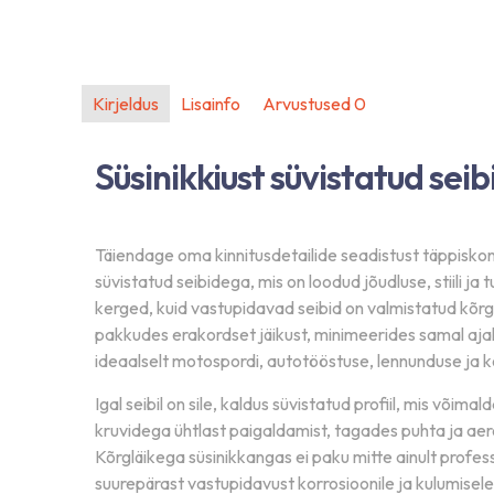
Kirjeldus
Lisainfo
Arvustused
0
Lae oma fail üles, saa
Süsinikkiust süvistatud seib
Täiendage oma kinnitusdetailide seadistust täppiskon
süvistatud seibidega, mis on loodud jõudluse, stiili 
kerged, kuid vastupidavad seibid on valmistatud kõrgek
pakkudes erakordset jäikust, minimeerides samal ajal
Meie süsteem analüüsib teie faili koheselt, et koostad
ideaalselt motospordi, autotööstuse, lennunduse ja 
tootmisse -
kiiresti ja probleemideta
.
Igal seibil on sile, kaldus süvistatud profiil, mis võima
kruvidega ühtlast paigaldamist, tagades puhta ja aer
Kõrgläikega süsinikkangas ei paku mitte ainult profess
suurepärast vastupidavust korrosioonile ja kulumisele