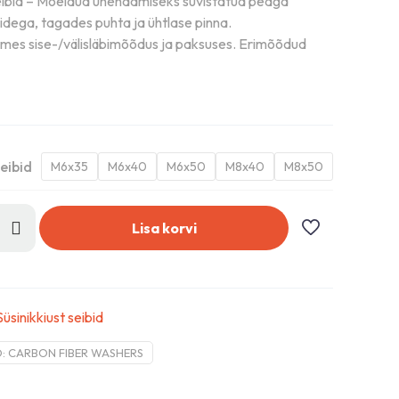
eibid – Mõeldud ühendamiseks süvistatud peaga
lidega, tagades puhta ja ühtlase pinna.
mes sise-/välisläbimõõdus ja paksuses. Erimõõdud
eibid
M6x35
M6x40
M6x50
M8x40
M8x50
Lisa korvi
Süsinikkiust seibid
D:
CARBON FIBER WASHERS