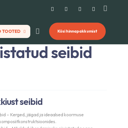
 TOOTED
Küsi hinnapakkumist
istatud seibid
kiust seibid
id – Kerged, jäigad ja ideaalsed koormuse
komposiitkonstruktsioonides.