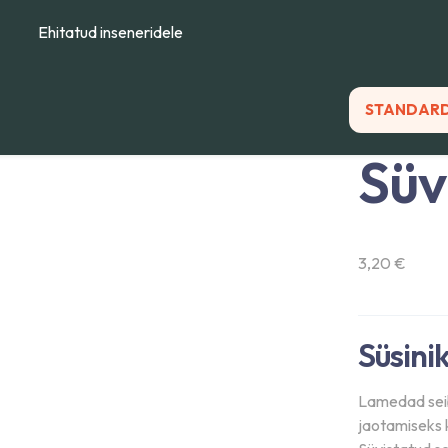
Ehitatud inseneridele
STANDARD
Süv
3,20
€
Süsinik
Lamedad seib
jaotamiseks 