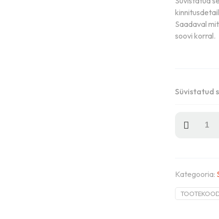
Süvistatud s
kinnitusdetai
Saadaval mit
soovi korral.
Süvistatud s
Süvistatud
seibid
kogus
Kategooria:
TOOTEKOO