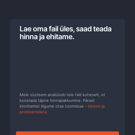
Lae oma fail üles, saad teada
hinna ja ehitame.
Meie süsteem analüüsib teie faili koheselt, et
koostada täpne hinnapakkumine. Pärast
kinnitamist liigume otse tootmisse -
kiiresti ja
probleemideta
.