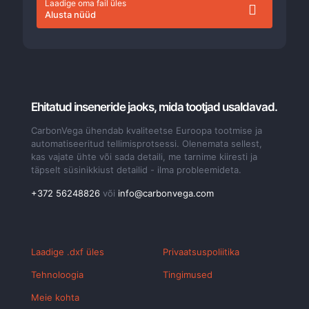
Laadige oma fail üles
Alusta nüüd
Ehitatud inseneride jaoks, mida tootjad usaldavad.
CarbonVega ühendab kvaliteetse Euroopa tootmise ja
automatiseeritud tellimisprotsessi. Olenemata sellest,
kas vajate ühte või sada detaili, me tarnime kiiresti ja
täpselt süsinikkiust detailid - ilma probleemideta.
+372 56248826
või
info@carbonvega.com
Laadige .dxf üles
Privaatsuspoliitika
Tehnoloogia
Tingimused
Meie kohta