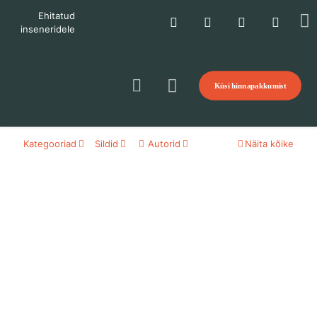
Ehitatud
inseneridele
Küsi hinnapakkumist
Kategooriad
Sildid
Autorid
Näita kõike