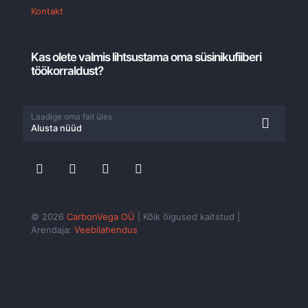
Kontakt
Kas olete valmis lihtsustama oma süsinikufiiberi
töökorraldust?
Laadige oma fail üles
Alusta nüüd
© 2026
CarbonVega OÜ
| Kõik õigused kaitstud |
Arendaja:
Veebilahendus