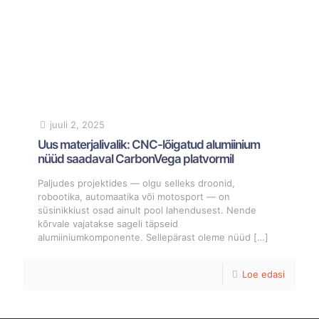
juuli 2, 2025
Uus materjalivalik: CNC-lõigatud alumiinium
nüüd saadaval CarbonVega platvormil
Paljudes projektides — olgu selleks droonid,
robootika, automaatika või motosport — on
süsinikkiust osad ainult pool lahendusest. Nende
kõrvale vajatakse sageli täpseid
alumiiniumkomponente. Sellepärast oleme nüüd
[…]
Loe edasi